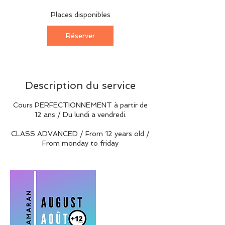
c
e
Places disponibles
l
e
Réserver
1
0
a
o
û
Description du service
t
Cours PERFECTIONNEMENT à partir de
12 ans / Du lundi a vendredi.
CLASS ADVANCED / From 12 years old /
From monday to friday