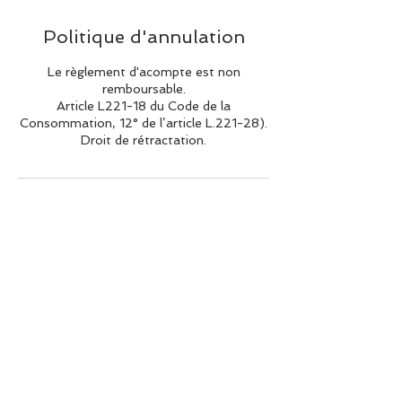
Politique d'annulation
Le règlement d'acompte est non
remboursable.
Article L221-18 du Code de la
Consommation, 12° de l’article L.221-28).
Droit de rétractation.
Coordonnées
+33546298029
ecoledevoiledelacouarde@gmail.com
Plage du Peu Ragot, La Couarde-sur-Mer,
France