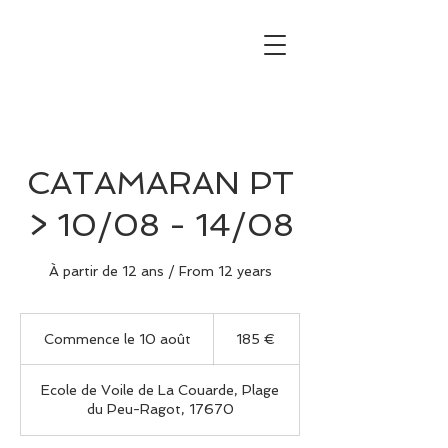
CATAMARAN PT
> 10/08 - 14/08
À partir de 12 ans / From 12 years
185
euros
Commence le 10 août
C
185 €
o
m
Ecole de Voile de La Couarde, Plage
m
du Peu-Ragot, 17670
e
n