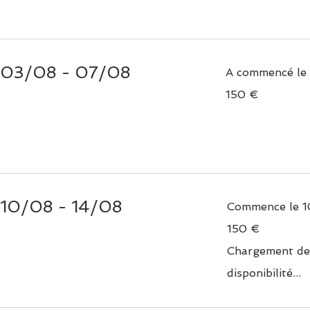
> 03/08 - 07/08
A commencé le 
150
150 €
euros
 10/08 - 14/08
Commence le 1
150
150 €
euros
Chargement de
disponibilité...