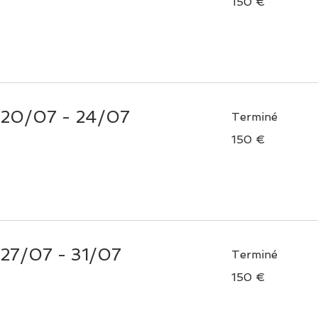
150 €
euros
> 20/07 - 24/07
Terminé
150
150 €
euros
 27/07 - 31/07
Terminé
150
150 €
euros