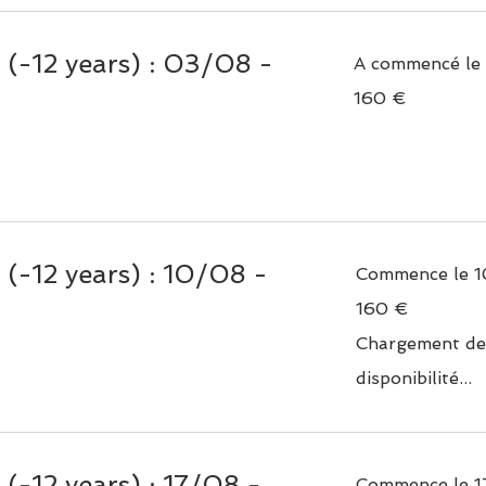
(-12 years) : 03/08 -
A commencé le 
160
160 €
euros
(-12 years) : 10/08 -
Commence le 1
160
160 €
euros
Chargement de
disponibilité...
(-12 years) : 17/08 -
Commence le 1