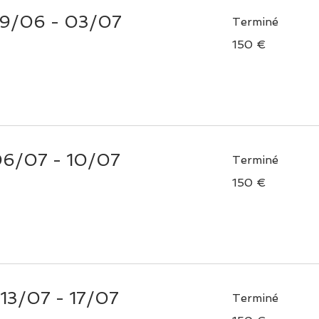
 29/06 - 03/07
Terminé
150
150 €
euros
06/07 - 10/07
Terminé
150
150 €
euros
 13/07 - 17/07
Terminé
150