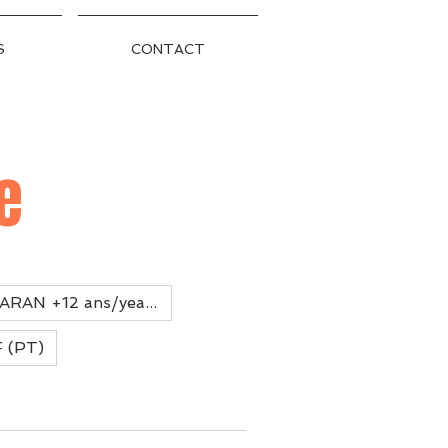
S
CONTACT
e
CATAMARAN +12 ans/years
 (PT)