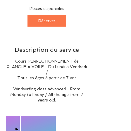
c
e
Places disponibles
l
e
Réserver
1
7
a
o
û
Description du service
t
Cours PERFECTIONNEMENT de
PLANCHE A VOILE - Du Lundi a Vendredi
/
Tous les âges à partir de 7 ans
Windsurfing class advanced - From
Monday to Friday / All the age from 7
years old.