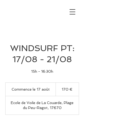
WINDSURF PT:
17/08 - 21/08
15h - 16:30h
170
euros
Commence le 17 août
C
170 €
o
m
Ecole de Voile de La Couarde, Plage
m
du Peu-Ragot, 17670
e
n