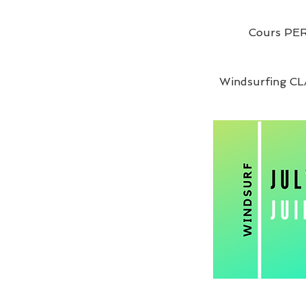
m
i
Cours PE
n
é
Windsurfing CL